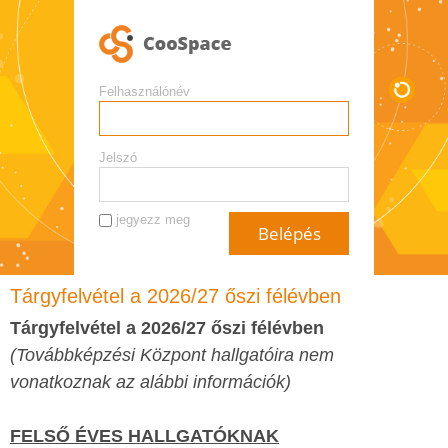
Felhasználónév
Jelszó
jegyezz meg
Tárgyfelvétel a 2026/27 őszi félévben
Tárgyfelvétel a 2026/27 őszi félévben
(Továbbképzési Központ hallgatóira nem
vonatkoznak az alábbi információk)
FELSŐ ÉVES HALLGATÓKNAK