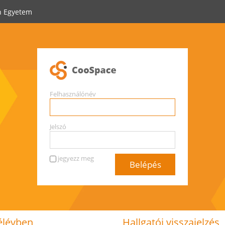
n Egyetem
Felhasználónév
Jelszó
jegyezz meg
félévben
Hallgatói visszajelzés