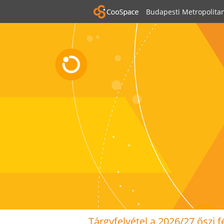
Budapesti Metropolita
Tárgyfelvétel a 2026/27 őszi 