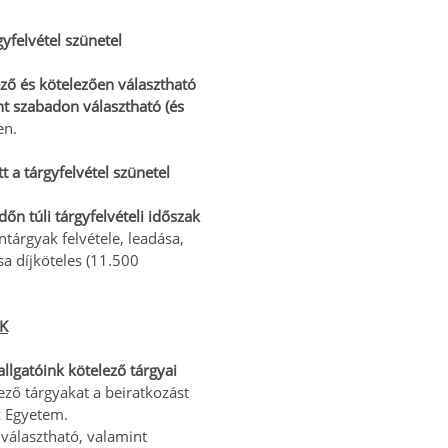
yfelvétel szünetel
ző és kötelezően választható
nt szabadon választható (és
en.
 a tárgyfelvétel szünetel
dőn túli tárgyfelvételi időszak
ntárgyak felvétele, leadása,
sa díjköteles (11.500
K
allgatóink kötelező tárgyai
lező tárgyakat a beiratkozást
z Egyetem.
 választható, valamint