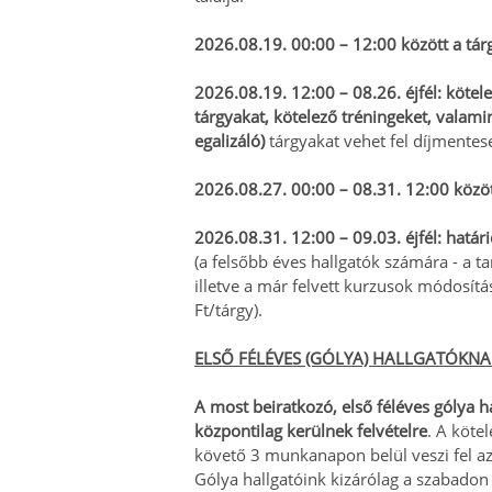
2026.08.19. 00:00 – 12:00 között a tárg
2026.08.19. 12:00 – 08.26. éjfél:
kötele
tárgyakat, kötelező tréningeket, valami
egalizáló)
tárgyakat vehet fel díjmentes
2026.08.27. 00:00 – 08.31. 12:00 között
2026.08.31. 12:00 – 09.03. éjfél:
határi
(a felsőbb éves hallgatók számára - a ta
illetve a már felvett kurzusok módosítá
Ft/tárgy).
ELSŐ FÉLÉVES (GÓLYA) HALLGATÓKNA
A most beiratkozó, első féléves gólya h
központilag kerülnek felvételre
. A köte
követő 3 munkanapon belül veszi fel a
Gólya hallgatóink kizárólag a szabadon