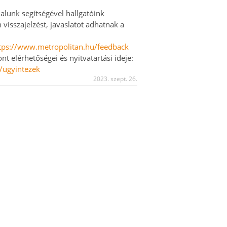
lunk segítségével hallgatóink
isszajelzést, javaslatot adhatnak a
tps://www.metropolitan.hu/feedback
t elérhetőségei és nyitvatartási ideje:
/ugyintezek
2023. szept. 26.