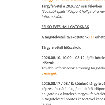
Tárgyfelvétel a 2026/27 őszi félévben
(Továbbképzési Központ hallgatóira ne
információk)
FELSŐ ÉVES HALLGATÓKNAK
A tárgyfelvételi tájékoztatónk
ITT
érhető
Tárgyfelvételi időszakok:
2026.08.10. 10:00 – 08.12. éjfél:
kötele
időszak.
További információk a tréning tárgyfel
tréningek
2026.08.17 / 08.18:
kötelező tárgyfelvé
képzés típusától függően, eltérő időp
hallgatóink a kötelező tárgyak felvételét
A tárgyfelvétel pontos kezdetével kapc
találja.