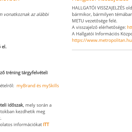
HALLGATÓI VISSZAJELZÉS olda
m vonatkoznak az alábbi
bármikor, bármilyen témában v
METU vezetősége felé.
A visszajelző elérhetősége:
ht
A Hallgatói Információs Közpon
https://www.metropolitan.hu
 el.
ző tréning tárgyfelvételi
vételről:
myBrand és mySkills
teli időszak
, mely során a
ontokban kezdhetik meg
.
solatos információkat
ITT