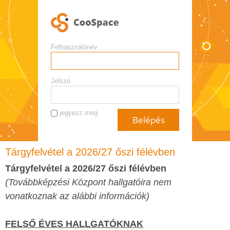
Felhasználónév
Jelszó
jegyezz meg
Tárgyfelvétel a 2026/27 őszi félévben
Tárgyfelvétel a 2026/27 őszi félévben
(Továbbképzési Központ hallgatóira nem
vonatkoznak az alábbi információk)
FELSŐ ÉVES HALLGATÓKNAK